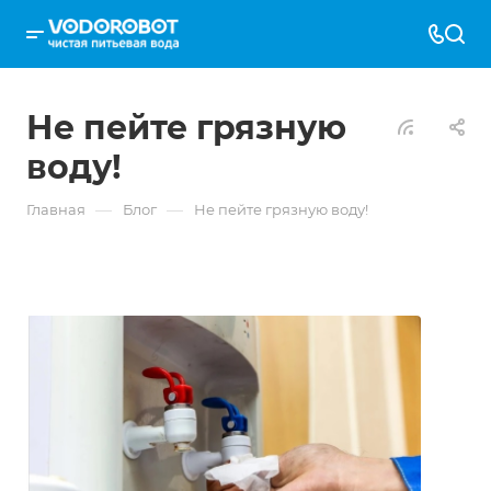
Не пейте грязную
воду!
—
—
Главная
Блог
Не пейте грязную воду!