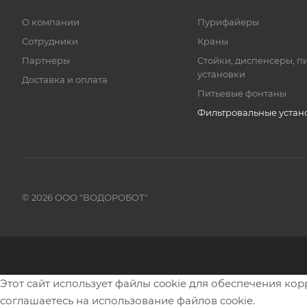
О компании
Пурифайеры
Сотрудники
Краны
Партнеры
Стойки, диспенсеры, п
установки
Доставка и оплата
Питьевые фонтаны
Фильтровальные устан
© 2026 ООО "ВОДОРОБОТ"
Этот сайт использует файлы cookie для обеспечения ко
соглашаетесь на использование файлов cookie.