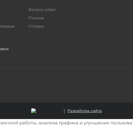
Вопрос-ответ
Письма
итьевые
Отзывы
овки
Разработка сайта
рректной работы, анализа трафика и улучшения пользова