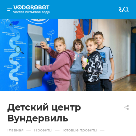
Детский центр
Вундервиль
—
—
—
Главная
Проекты
Готовые проекты