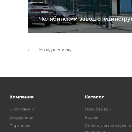
Челябинский завод специнстру
Назад к списку
Компания
Каталог
О компании
Пурифайеры
Сотрудники
Краны
Партнеры
Стойки, диспенсеры, п
установки