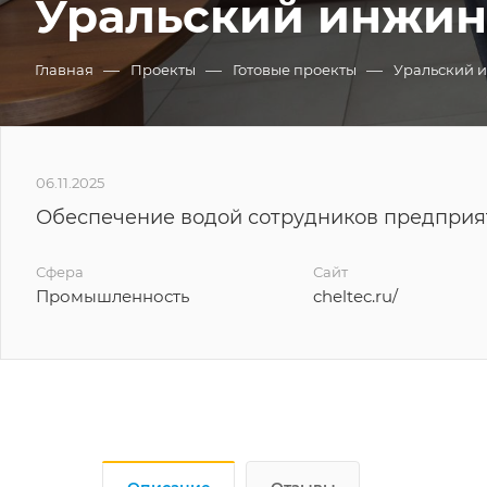
Уральский инжин
—
—
—
Главная
Проекты
Готовые проекты
Уральский 
06.11.2025
Обеспечение водой сотрудников предприя
Сфера
Сайт
Промышленность
cheltec.ru/