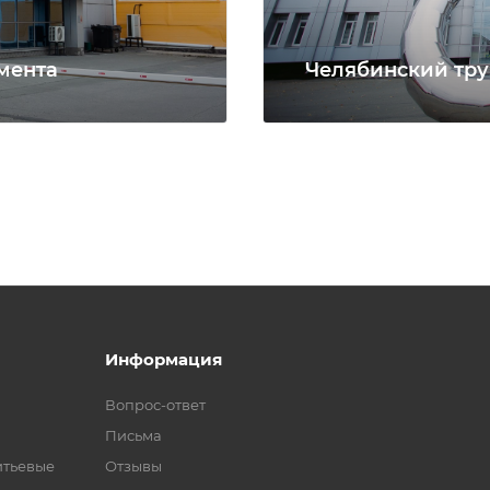
мента
Челябинский тру
Информация
Вопрос-ответ
Письма
итьевые
Отзывы