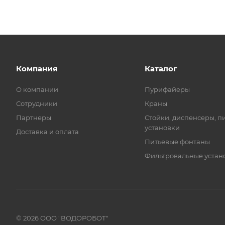
Компания
Каталог
О компании
Пурифайеры
Сотрудники
Краны
Партнеры
Стойки, диспенсеры, п
установки
Доставка и оплата
Питьевые фонтаны
Фильтровальные устан
© 2026 ООО "ВОДОРОБОТ"