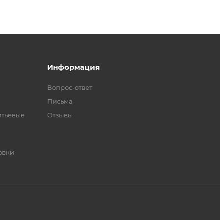
Информация
Вопрос-ответ
Письма
итьевые
Отзывы
овки