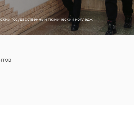
ский государственный технический колледж
нтов.