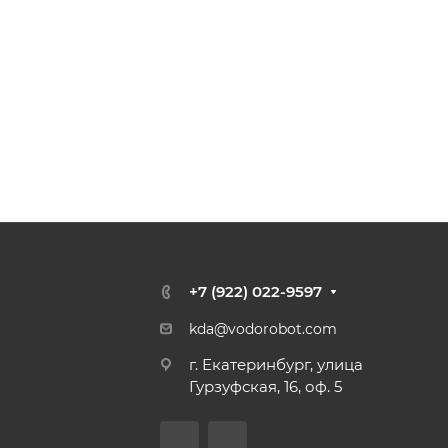
+7 (922) 022-9597
kda@vodorobot.com
г. Екатеринбург, улица
Гурзуфская, 16, оф. 5