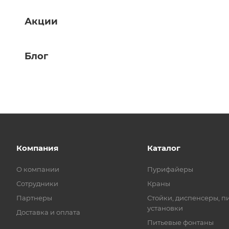
Акции
Блог
Компания
Каталог
О компании
Пурифайеры
Сотрудники
Краны
Партнеры
Стойки, диспенсеры, п
установки
Доставка и оплата
Питьевые фонтаны