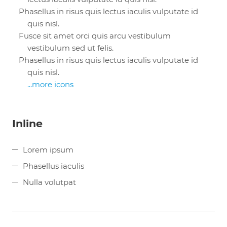
Phasellus in risus quis lectus iaculis vulputate id
quis nisl.
Fusce sit amet orci quis arcu vestibulum
vestibulum sed ut felis.
Phasellus in risus quis lectus iaculis vulputate id
quis nisl.
...more icons
Inline
Lorem ipsum
Phasellus iaculis
Nulla volutpat