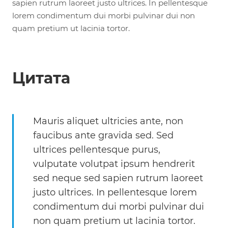
sapien rutrum laoreet justo ultrices. In pellentesque
lorem condimentum dui morbi pulvinar dui non
quam pretium ut lacinia tortor.
Цитата
Mauris aliquet ultricies ante, non
faucibus ante gravida sed. Sed
ultrices pellentesque purus,
vulputate volutpat ipsum hendrerit
sed neque sed sapien rutrum laoreet
justo ultrices. In pellentesque lorem
condimentum dui morbi pulvinar dui
non quam pretium ut lacinia tortor.