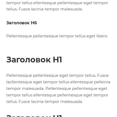
tempor tellus ellentesque pellentesque eget tempor
tellus. Fusce lacinia tempor malesuada.
Заголовок H6
Pellentesque pellentesque tempor tellus eget libero
Заголовок H1
Pellentesque pellentesque eget tempor tellus. Fusce
lacllentesque eget tempor tellus ellentesque pelleinia
tempor malesuada. Pellentesque pellentesque eget
tempor tellus ellentesque pellentesque eget tempor
tellus. Fusce lacinia tempor malesuada.