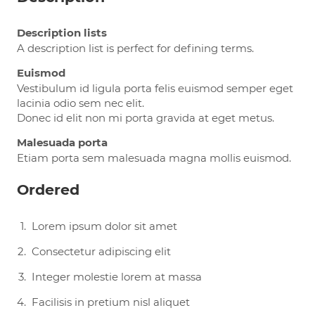
Description lists
A description list is perfect for defining terms.
Euismod
Vestibulum id ligula porta felis euismod semper eget
lacinia odio sem nec elit.
Donec id elit non mi porta gravida at eget metus.
Malesuada porta
Etiam porta sem malesuada magna mollis euismod.
Ordered
Lorem ipsum dolor sit amet
Consectetur adipiscing elit
Integer molestie lorem at massa
Facilisis in pretium nisl aliquet