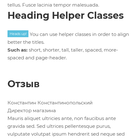
tellus. Fusce lacinia tempor malesuada.
Heading Helper Classes
You can use helper classes in order to align
Heads up!
better the titles.
Such as:
short, shorter, tall, taller, spaced, more-
spaced and page-header.
Отзыв
Константин Константинопольский
Директор магазина
Mauris aliquet ultricies ante, non faucibus ante
gravida sed. Sed ultrices pellentesque purus,
vulputate volutpat ipsum hendrerit sed neque sed