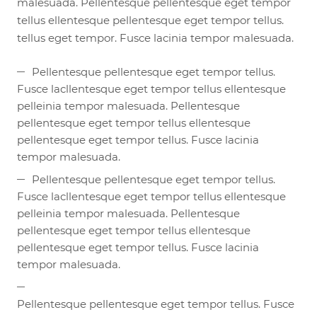
malesuada. Pellentesque pellentesque eget tempor
tellus ellentesque pellentesque eget tempor tellus.
tellus eget tempor. Fusce lacinia tempor malesuada.
Pellentesque pellentesque eget tempor tellus.
Fusce lacllentesque eget tempor tellus ellentesque
pelleinia tempor malesuada. Pellentesque
pellentesque eget tempor tellus ellentesque
pellentesque eget tempor tellus. Fusce lacinia
tempor malesuada.
Pellentesque pellentesque eget tempor tellus.
Fusce lacllentesque eget tempor tellus ellentesque
pelleinia tempor malesuada. Pellentesque
pellentesque eget tempor tellus ellentesque
pellentesque eget tempor tellus. Fusce lacinia
tempor malesuada.
Pellentesque pellentesque eget tempor tellus. Fusce