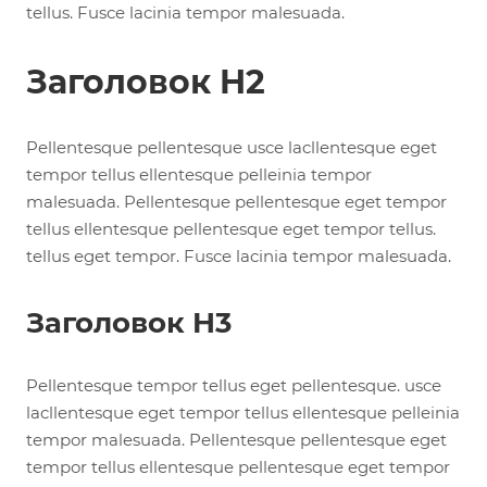
tellus. Fusce lacinia tempor malesuada.
Заголовок H2
Pellentesque pellentesque usce lacllentesque eget
tempor tellus ellentesque pelleinia tempor
malesuada. Pellentesque pellentesque eget tempor
tellus ellentesque pellentesque eget tempor tellus.
tellus eget tempor. Fusce lacinia tempor malesuada.
Заголовок H3
Pellentesque tempor tellus eget pellentesque. usce
lacllentesque eget tempor tellus ellentesque pelleinia
tempor malesuada. Pellentesque pellentesque eget
tempor tellus ellentesque pellentesque eget tempor