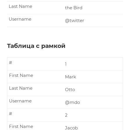
Last Name
the Bird
Username
@twitter
Таблица с рамкой
#
1
First Name
Mark
Last Name
Otto
Username
@mdo
#
2
First Name
Jacob